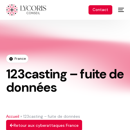
Contact
France
123casting – fuite de
données
»
123casting – fuite de données
Accueil
Retour aux cyberattaques France